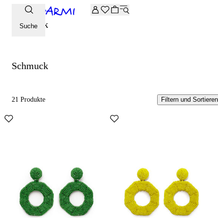
Zusätzliche -20 % Rabatt auf die Archive-Auswahl. Geben Sie 
Schmuck
Suche
Schmuck
21 Produkte
Filtern und Sortieren