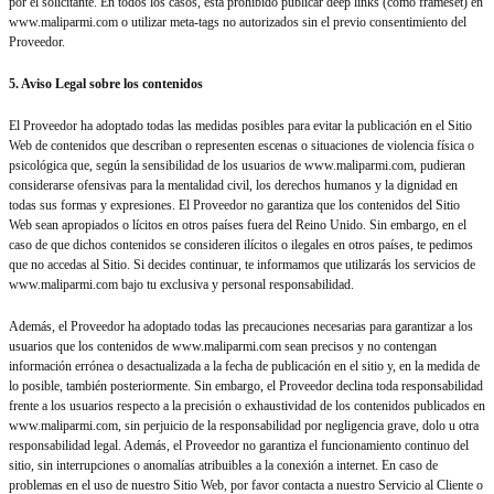
por el solicitante. En todos los casos, está prohibido publicar deep links (como frameset) en
www.maliparmi.com o utilizar meta-tags no autorizados sin el previo consentimiento del
Proveedor.
5. Aviso Legal sobre los contenidos
El Proveedor ha adoptado todas las medidas posibles para evitar la publicación en el Sitio
Web de contenidos que describan o representen escenas o situaciones de violencia física o
psicológica que, según la sensibilidad de los usuarios de www.maliparmi.com, pudieran
considerarse ofensivas para la mentalidad civil, los derechos humanos y la dignidad en
todas sus formas y expresiones. El Proveedor no garantiza que los contenidos del Sitio
Web sean apropiados o lícitos en otros países fuera del Reino Unido. Sin embargo, en el
caso de que dichos contenidos se consideren ilícitos o ilegales en otros países, te pedimos
que no accedas al Sitio. Si decides continuar, te informamos que utilizarás los servicios de
www.maliparmi.com bajo tu exclusiva y personal responsabilidad.
Además, el Proveedor ha adoptado todas las precauciones necesarias para garantizar a los
usuarios que los contenidos de www.maliparmi.com sean precisos y no contengan
información errónea o desactualizada a la fecha de publicación en el sitio y, en la medida de
lo posible, también posteriormente. Sin embargo, el Proveedor declina toda responsabilidad
frente a los usuarios respecto a la precisión o exhaustividad de los contenidos publicados en
www.maliparmi.com, sin perjuicio de la responsabilidad por negligencia grave, dolo u otra
responsabilidad legal. Además, el Proveedor no garantiza el funcionamiento continuo del
sitio, sin interrupciones o anomalías atribuibles a la conexión a internet. En caso de
problemas en el uso de nuestro Sitio Web, por favor contacta a nuestro Servicio al Cliente o