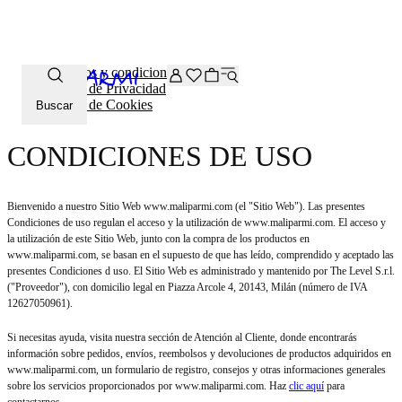
-20% extra en la selección Archive. Introduce el código ARCH
Términos y condiciones
Política de Privacidad
Política de Cookies
Buscar
CONDICIONES DE USO
Bienvenido a nuestro Sitio Web www.maliparmi.com (el "Sitio Web"). Las presentes
Condiciones de uso regulan el acceso y la utilización de www.maliparmi.com. El acceso y
la utilización de este Sitio Web, junto con la compra de los productos en
www.maliparmi.com, se basan en el supuesto de que has leído, comprendido y aceptado las
presentes Condiciones d uso. El Sitio Web es administrado y mantenido por The Level S.r.l.
("Proveedor"), con domicilio legal en Piazza Arcole 4, 20143, Milán (número de IVA
12627050961).
Si necesitas ayuda, visita nuestra sección de Atención al Cliente, donde encontrarás
información sobre pedidos, envíos, reembolsos y devoluciones de productos adquiridos en
www.maliparmi.com, un formulario de registro, consejos y otras informaciones generales
sobre los servicios proporcionados por www.maliparmi.com. Haz
clic aquí
para