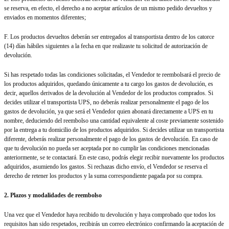
se reserva, en efecto, el derecho a no aceptar artículos de un mismo pedido devueltos y
enviados en momentos diferentes;
F. Los productos devueltos deberán ser entregados al transportista dentro de los catorce
(14) días hábiles siguientes a la fecha en que realizaste tu solicitud de autorización de
devolución.
Si has respetado todas las condiciones solicitadas, el Vendedor te reembolsará el precio de
los productos adquiridos, quedando únicamente a tu cargo los gastos de devolución, es
decir, aquellos derivados de la devolución al Vendedor de los productos comprados. Si
decides utilizar el transportista UPS, no deberás realizar personalmente el pago de los
gastos de devolución, ya que será el Vendedor quien abonará directamente a UPS en tu
nombre, deduciendo del reembolso una cantidad equivalente al coste previamente sostenido
por la entrega a tu domicilio de los productos adquiridos. Si decides utilizar un transportista
diferente, deberás realizar personalmente el pago de los gastos de devolución. En caso de
que tu devolución no pueda ser aceptada por no cumplir las condiciones mencionadas
anteriormente, se te contactará. En este caso, podrás elegir recibir nuevamente los productos
adquiridos, asumiendo los gastos. Si rechazas dicho envío, el Vendedor se reserva el
derecho de retener los productos y la suma correspondiente pagada por su compra.
2. Plazos y modalidades de reembolso
Una vez que el Vendedor haya recibido tu devolución y haya comprobado que todos los
requisitos han sido respetados, recibirás un correo electrónico confirmando la aceptación de