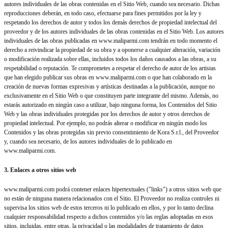
autores individuales de las obras contenidas en el Sitio Web, cuando sea necesario. Dichas
reproducciones deberán, en todo caso, efectuarse para fines permitidos por la ley y
respetando los derechos de autor y todos los demás derechos de propiedad intelectual del
proveedor y de los autores individuales de las obras contenidas en el Sitio Web. Los autores
individuales de las obras publicadas en www.maliparmi.com tendrán en todo momento el
derecho a reivindicar la propiedad de su obra y a oponerse a cualquier alteración, variación
o modificación realizada sobre ellas, incluidos todos los daños causados a las obras, a su
respetabilidad o reputación. Te comprometes a respetar el derecho de autor de los artistas
que han elegido publicar sus obras en www.maliparmi.com o que han colaborado en la
creación de nuevas formas expresivas y artísticas destinadas a la publicación, aunque no
exclusivamente en el Sitio Web o que constituyen parte integrante del mismo. Además, no
estarás autorizado en ningún caso a utilizar, bajo ninguna forma, los Contenidos del Sitio
Web y las obras individuales protegidas por los derechos de autor y otros derechos de
propiedad intelectual. Por ejemplo, no podrás alterar o modificar en ningún modo los
Contenidos y las obras protegidas sin previo consentimiento de Kora S.r.l., del Proveedor
y, cuando sea necesario, de los autores individuales de lo publicado en
www.maliparmi.com.
3. Enlaces a otros sitios web
www.maliparmi.com podrá contener enlaces hipertextuales ("links") a otros sitios web que
no están de ninguna manera relacionados con el Sitio. El Proveedor no realiza controles ni
supervisa los sitios web de estos terceros ni lo publicado en ellos, y por lo tanto declina
cualquier responsabilidad respecto a dichos contenidos y/o las reglas adoptadas en esos
sitios, incluidas, entre otras, la privacidad o las modalidades de tratamiento de datos