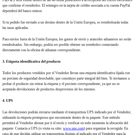
PayPal y será visible dentro de las 48 horas posteriores a la recepción del correo electrónico
que confirme el reembolso. El reintegro en la tarjeta de crédito asociada a tu cuenta PayPal
dependerá del banco emisor.
Si tu pedido fue enviado a un destino dentro de la Unión Europea, se reembolsarán todas
las tasas aplicadas.
Para envíos fuera de la Unión Europea, los gastos de envío y aranceles aduaneros no serán
reembolsados. Sin embargo, podría ser posible obtener un reembolso contactando
directamente con la oficina de aduanas correspondiente.
3. Etiqueta identificativa del producto
Todos los productos vendidos por el Vendedor llevan una etiqueta identificativa fijada con
un precinto de seguridad desechable, que constituye parte integral del bien. Te invitamos a
probar el producto sin retirar la etiqueta y el precinto correspondiente, ya que no se
aceptarán devoluciones de productos desprovistos de los mismos.
4. UPS
Las devoluciones podrán enviarse mediante el transportista UPS indicado por el Vendedor,
utilizando la etiqueta preimpresa que encontrarás dentro de tu paquete. Este método
permitirá al Vendedor abonar por ti el envío y verificar en todo momento la ubicación del
paquete. Contacta a UPS (o visita su sitio:
www.ups.com
) para organizar la recogida. En
caso de que decidas utilizar un transportista distinto al indicado por el Vendedor para la