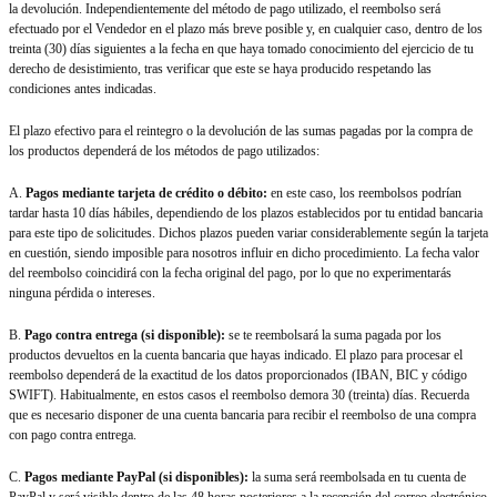
la devolución. Independientemente del método de pago utilizado, el reembolso será
efectuado por el Vendedor en el plazo más breve posible y, en cualquier caso, dentro de los
treinta (30) días siguientes a la fecha en que haya tomado conocimiento del ejercicio de tu
derecho de desistimiento, tras verificar que este se haya producido respetando las
condiciones antes indicadas.
El plazo efectivo para el reintegro o la devolución de las sumas pagadas por la compra de
los productos dependerá de los métodos de pago utilizados:
A.
Pagos mediante tarjeta de crédito o débito:
en este caso, los reembolsos podrían
tardar hasta 10 días hábiles, dependiendo de los plazos establecidos por tu entidad bancaria
para este tipo de solicitudes. Dichos plazos pueden variar considerablemente según la tarjeta
en cuestión, siendo imposible para nosotros influir en dicho procedimiento. La fecha valor
del reembolso coincidirá con la fecha original del pago, por lo que no experimentarás
ninguna pérdida o intereses.
B.
Pago contra entrega (si disponible):
se te reembolsará la suma pagada por los
productos devueltos en la cuenta bancaria que hayas indicado. El plazo para procesar el
reembolso dependerá de la exactitud de los datos proporcionados (IBAN, BIC y código
SWIFT). Habitualmente, en estos casos el reembolso demora 30 (treinta) días. Recuerda
que es necesario disponer de una cuenta bancaria para recibir el reembolso de una compra
con pago contra entrega.
C.
Pagos mediante PayPal (si disponibles):
la suma será reembolsada en tu cuenta de