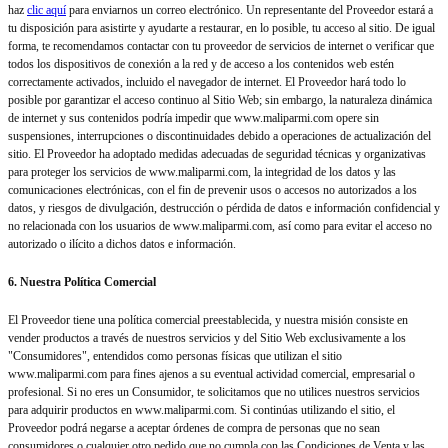
haz
clic aquí
para enviarnos un correo electrónico. Un representante del Proveedor estará a
tu disposición para asistirte y ayudarte a restaurar, en lo posible, tu acceso al sitio. De igual
forma, te recomendamos contactar con tu proveedor de servicios de internet o verificar que
todos los dispositivos de conexión a la red y de acceso a los contenidos web estén
correctamente activados, incluido el navegador de internet. El Proveedor hará todo lo
posible por garantizar el acceso continuo al Sitio Web; sin embargo, la naturaleza dinámica
de internet y sus contenidos podría impedir que www.maliparmi.com opere sin
suspensiones, interrupciones o discontinuidades debido a operaciones de actualización del
sitio. El Proveedor ha adoptado medidas adecuadas de seguridad técnicas y organizativas
para proteger los servicios de www.maliparmi.com, la integridad de los datos y las
comunicaciones electrónicas, con el fin de prevenir usos o accesos no autorizados a los
datos, y riesgos de divulgación, destrucción o pérdida de datos e información confidencial y
no relacionada con los usuarios de www.maliparmi.com, así como para evitar el acceso no
autorizado o ilícito a dichos datos e información.
6. Nuestra Política Comercial
El Proveedor tiene una política comercial preestablecida, y nuestra misión consiste en
vender productos a través de nuestros servicios y del Sitio Web exclusivamente a los
"Consumidores", entendidos como personas físicas que utilizan el sitio
www.maliparmi.com para fines ajenos a su eventual actividad comercial, empresarial o
profesional. Si no eres un Consumidor, te solicitamos que no utilices nuestros servicios
para adquirir productos en www.maliparmi.com. Si continúas utilizando el sitio, el
Proveedor podrá negarse a aceptar órdenes de compra de personas que no sean
consumidores o cualquier otro pedido que no cumpla con las Condiciones de Venta y las