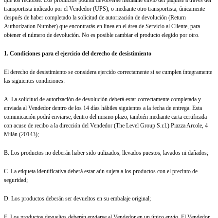
que los recibiste. Los productos podrán devolverse mediante envío del paquete a través del
transportista indicado por el Vendedor (UPS), o mediante otro transportista, únicamente
después de haber completado la solicitud de autorización de devolución (Return
Authorization Number) que encontrarás en línea en el área de Servicio al Cliente, para
obtener el número de devolución. No es posible cambiar el producto elegido por otro.
1. Condiciones para el ejercicio del derecho de desistimiento
El derecho de desistimiento se considera ejercido correctamente si se cumplen íntegramente
las siguientes condiciones:
A. La solicitud de autorización de devolución deberá estar correctamente completada y
enviada al Vendedor dentro de los 14 días hábiles siguientes a la fecha de entrega. Esta
comunicación podrá enviarse, dentro del mismo plazo, también mediante carta certificada
con acuse de recibo a la dirección del Vendedor (The Level Group S.r.l.) Piazza Arcole, 4
Milán (20143);
B. Los productos no deberán haber sido utilizados, llevados puestos, lavados ni dañados;
C. La etiqueta identificativa deberá estar aún sujeta a los productos con el precinto de
seguridad;
D. Los productos deberán ser devueltos en su embalaje original;
E. Los productos devueltos deberán enviarse al Vendedor en un único envío. El Vendedor