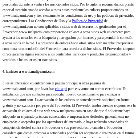
personales durante la visita a los mencionados sitios. Por lo tanto, te recomendamos prestar
especial atención cuando accedas a estos sitios mediante los enlaces proporcionados en
www.maliparmi.com y leer atentamente las condiciones de uso y las políticas de privacidad
correspondientes. Las Condiciones de Uso y la
Política de Privacidad
de
www.maliparmi.com no son aplicables a sitios web de terceros no gestionados por el
Proveedor. www.maliparmi.com proporciona enlaces a otros sitios web únicamente para
ayudar a los usuarios en la búsqueda y navegación por Internet y para permitir la conexión
a otros sitios en la red. La presencia de enlaces hacia otros sitios web no debe interpretarse
como una recomendación del Proveedor para acceder a dichos sitios. El Proveedor tampoco
ofrece garantía alguna respecto a los contenidos, servicios y productos proporcionados y
vendidos a los usuarios en esos sitios.
4. Enlaces a www.maliparmi.com
Si estás interesado en enlazar con la página principal u otras páginas de
www.maliparmi.com, por favor haz
clic aquí
para enviarnos un correo electrónico. Te
solicitamos que nos contactes para solicitar nuestro consentimiento para enlazar a
www.maliparmi.com. La activación de los enlaces se concede previa solicitud, en forma
gratuita y no exclusiva por parte del Proveedor. El Proveedor tendrá derecho a oponerse a la
activación de enlaces al sitio web www.maliparmi.com en caso de que el solicitante haya
adoptado en el pasado prácticas comerciales o empresariales desleales, generalmente no
empleadas o aceptadas por los operadores del mercado, o haya realizado actividades de
competencia desleal contra el Proveedor o sus proveedores, o cuando el Proveedor
considere que dichas prácticas o actividades podrían ser adoptadas o realizadas en el futuro