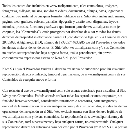
Todos los contenidos incluidos en www.maliparmi.com, tales como obras, imágenes,
fotografías, diálogos, música, sonidos y vídeos, documentos, dibujos, datos, logotipos y
cualquier otro material de cualquier formato publicado en el Sitio Web, incluyendo menús,
páginas web, gráficos, colores, pantallas, tipografía y diseño web, diagramas, layouts,
métodos, procesos, funciones y software que forman parte de www.maliparmi.com (en
conjunto, los "Contenidos"), están protegidos por derechos de autor y todos los demás
derechos de propiedad intelectual de Kora S.r.l., con domicilio legal en Via Leonino da Zara
29, 35020 Albignasego (PD), número de IVA 05744630285 y/o del Proveedor y de todos
los demás titulares de los derechos. El Sitio Web www.maliparmi.com y/o sus Contenidos
no pueden ser reproducidos bajo ninguna forma, total o parcialmente, sin previo
consentimiento expreso por escrito de Kora S.r.l. y del Proveedor.
Kora S.r.l. y/o el Proveedor tendrán el derecho exclusivo de autorizar o prohibir cualquier
reproducción, directa o indirecta, temporal o permanente, de www.maliparmi.com y de sus
Contenidos de cualquier modo o forma.
Con relación al uso de www.maliparmi.com, solo estarás autorizado para visualizar el Sitio
Web y sus Contenidos. Podrás además realizar todas las reproducciones temporales, sin
finalidad lucrativa personal, consideradas transitorias o accesorias, parte integrante y
esencial de la visualización de www.maliparmi.com y de sus Contenidos, y todas las demás
operaciones de navegación en el Sitio Web exclusivamente con fines del uso legítimo de
www.maliparmi.com y de sus contenidos. La reproducción de www.maliparmi.com y de
sus Contenidos, total o parcialmente y bajo cualquier forma, no está permitida. Cualquier
reproducción deberá ser autorizada caso por caso por el Proveedor y/o Kora S.r.l., o por los