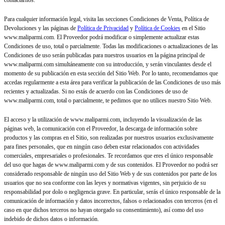
contactarnos.
Para cualquier información legal, visita las secciones Condiciones de Venta, Política de
Devoluciones y las páginas de
Política de Privacidad
y
Política de Cookies
en el Sitio
www.maliparmi.com. El Proveedor podrá modificar o simplemente actualizar estas
Condiciones de uso, total o parcialmente. Todas las modificaciones o actualizaciones de las
Condiciones de uso serán publicadas para nuestros usuarios en la página principal de
www.maliparmi.com simultáneamente con su introducción, y serán vinculantes desde el
momento de su publicación en esta sección del Sitio Web. Por lo tanto, recomendamos que
accedas regularmente a esta área para verificar la publicación de las Condiciones de uso más
recientes y actualizadas. Si no estás de acuerdo con las Condiciones de uso de
www.maliparmi.com, total o parcialmente, te pedimos que no utilices nuestro Sitio Web.
El acceso y la utilización de www.maliparmi.com, incluyendo la visualización de las
páginas web, la comunicación con el Proveedor, la descarga de información sobre
productos y las compras en el Sitio, son realizadas por nuestros usuarios exclusivamente
para fines personales, que en ningún caso deben estar relacionados con actividades
comerciales, empresariales o profesionales. Te recordamos que eres el único responsable
del uso que hagas de www.maliparmi.com y de sus contenidos. El Proveedor no podrá ser
considerado responsable de ningún uso del Sitio Web y de sus contenidos por parte de los
usuarios que no sea conforme con las leyes y normativas vigentes, sin perjuicio de su
responsabilidad por dolo o negligencia grave. En particular, serás el único responsable de la
comunicación de información y datos incorrectos, falsos o relacionados con terceros (en el
caso en que dichos terceros no hayan otorgado su consentimiento), así como del uso
indebido de dichos datos o información.