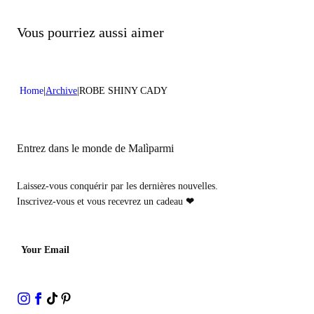
Ne pas traiter avec du chlore
Nettoyer à sec avec du tétrachloroéthylène
Nettoyer à sec avec des hydrocarbures
Vous pourriez aussi aimer
Home
Archive
ROBE SHINY CADY
Entrez dans le monde de Malìparmi
Laissez-vous conquérir par les dernières nouvelles.
Inscrivez-vous et vous recevrez un cadeau
❤
Your Email