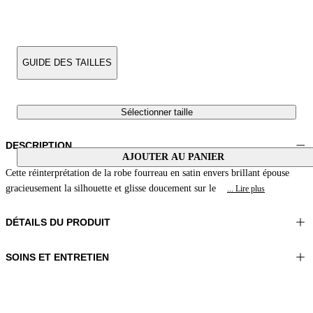
GUIDE DES TAILLES
Sélectionner taille
DESCRIPTION
AJOUTER AU PANIER
Cette réinterprétation de la robe fourreau en satin envers brillant épouse
gracieusement la silhouette et glisse doucement sur le
... Lire plus
DÉTAILS DU PRODUIT
SOINS ET ENTRETIEN
Matériel: 100% Viscose
Laver à la main
Couleur: Rouge cèdre
Repasser à une température maximale de 110°C
Longueur: 55 in 140 cm
Ne pas utiliser de sèche-linge