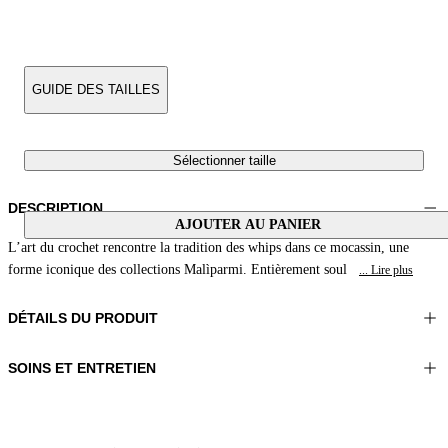
GUIDE DES TAILLES
Sélectionner taille
DESCRIPTION
AJOUTER AU PANIER
L’art du crochet rencontre la tradition des whips dans ce mocassin, une
forme iconique des collections Malìparmi. Entièrement soul
... Lire plus
DÉTAILS DU PRODUIT
SOINS ET ENTRETIEN
Matériel:TIGE 1 100%CUIR SERPENT D'EAU BRODERIE
Ne pas laver
100%POLYESTER DOUBLURE 1 100%CUIR MOUTON SEMELLE
Ne pas repasser
100%CUIR
Ne pas utiliser de sèche-linge