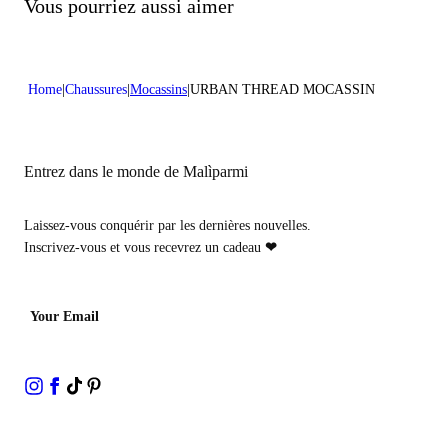
Ne pas traiter avec du chlore
Vous pourriez aussi aimer
Couleur:Orge
Ne pas nettoyer à sec
Hauteur du talon:0,6 in 1,5 cm
Home
Chaussures
Mocassins
URBAN THREAD MOCASSIN
Entrez dans le monde de Malìparmi
Laissez-vous conquérir par les dernières nouvelles.
Inscrivez-vous et vous recevrez un cadeau
❤
Your Email