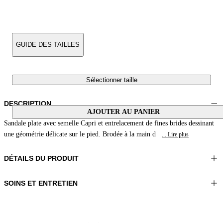
GUIDE DES TAILLES
Sélectionner taille
DESCRIPTION
AJOUTER AU PANIER
Sandale plate avec semelle Capri et entrelacement de fines brides dessinant
une géométrie délicate sur le pied. Brodée à la main d
... Lire plus
DÉTAILS DU PRODUIT
SOINS ET ENTRETIEN
Matériel:TIGE 1 100%COTON BRODERIE 100%PERLES VERRE
Ne pas laver
DOUBLURE 1 100%CUIR MOUTON SEMELLE 100%CUIR
Ne pas repasser
Couleur:Rouge|Naturel
Ne pas utiliser de sèche-linge