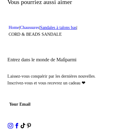
Ne pas traiter avec du chlore
Vous pourriez aussi aimer
Hauteur du talon:0,2 in 0,5 cm
Ne pas nettoyer à sec
Home
Chaussures
Sandales à talons bas
CORD & BEADS SANDALE
Entrez dans le monde de Malìparmi
Laissez-vous conquérir par les dernières nouvelles.
Inscrivez-vous et vous recevrez un cadeau
❤
Your Email