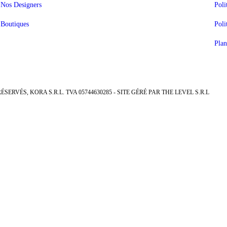
Nos Designers
Poli
Boutiques
Poli
Plan
ÉSERVÉS, KORA S.R.L. TVA 05744630285 - SITE GÉRÉ PAR THE LEVEL S.R.L