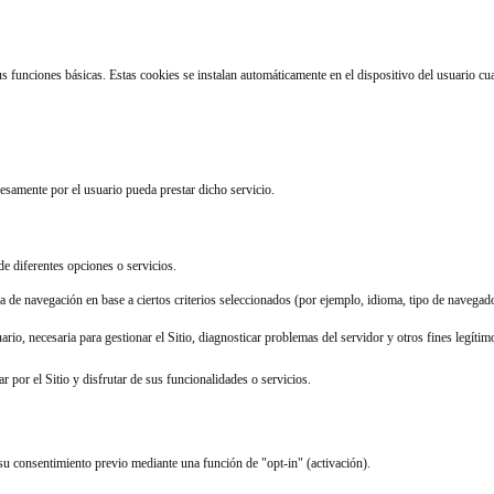
sus funciones básicas. Estas cookies se instalan automáticamente en el dispositivo del usuario cu
resamente por el usuario pueda prestar dicho servicio.
de diferentes opciones o servicios.
a de navegación en base a ciertos criterios seleccionados (por ejemplo, idioma, tipo de navegador
uario, necesaria para gestionar el Sitio, diagnosticar problemas del servidor y otros fines legítim
r por el Sitio y disfrutar de sus funcionalidades o servicios.
 su consentimiento previo mediante una función de "opt-in" (activación).