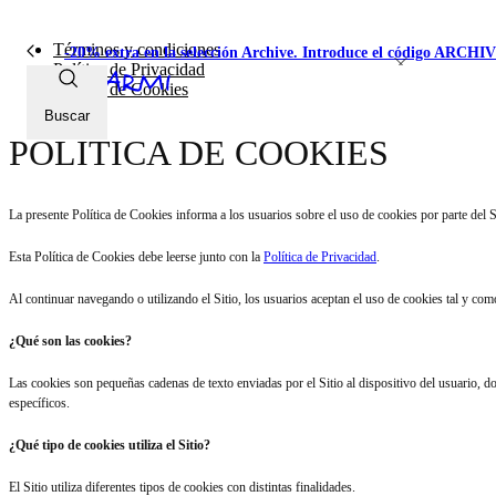
Términos y condiciones
-20% extra en la selección Archive. Introduce el código ARCH
Política de Privacidad
Política de Cookies
Buscar
POLÍTICA DE COOKIES
La presente Política de Cookies informa a los usuarios sobre el uso de cookies por parte del 
Esta Política de Cookies debe leerse junto con la
Política de Privacidad
.
Al continuar navegando o utilizando el Sitio, los usuarios aceptan el uso de cookies tal y como
¿Qué son las cookies?
Las cookies son pequeñas cadenas de texto enviadas por el Sitio al dispositivo del usuario, do
específicos.
¿Qué tipo de cookies utiliza el Sitio?
El Sitio utiliza diferentes tipos de cookies con distintas finalidades.