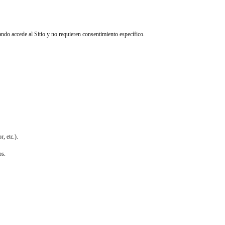
ando accede al Sitio y no requieren consentimiento específico.
, etc.).
os.