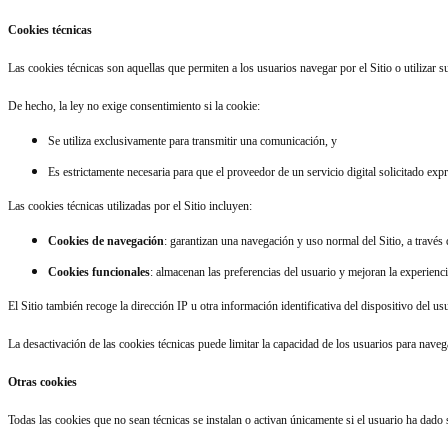
Cookies técnicas
Las cookies técnicas son aquellas que permiten a los usuarios navegar por el Sitio o utilizar 
De hecho, la ley no exige consentimiento si la cookie:
Se utiliza exclusivamente para transmitir una comunicación, y
Es estrictamente necesaria para que el proveedor de un servicio digital solicitado exp
Las cookies técnicas utilizadas por el Sitio incluyen:
Cookies de navegación
: garantizan una navegación y uso normal del Sitio, a través 
Cookies funcionales
: almacenan las preferencias del usuario y mejoran la experienci
El Sitio también recoge la dirección IP u otra información identificativa del dispositivo del us
La desactivación de las cookies técnicas puede limitar la capacidad de los usuarios para navega
Otras cookies
Todas las cookies que no sean técnicas se instalan o activan únicamente si el usuario ha dado