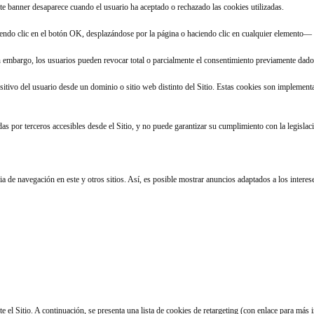
Este banner desaparece cuando el usuario ha aceptado o rechazado las cookies utilizadas.
ndo clic en el botón OK, desplazándose por la página o haciendo clic en cualquier elemento— 
o. Sin embargo, los usuarios pueden revocar total o parcialmente el consentimiento previamente da
positivo del usuario desde un dominio o sitio web distinto del Sitio. Estas cookies son implement
adas por terceros accesibles desde el Sitio, y no puede garantizar su cumplimiento con la legislac
a de navegación en este y otros sitios. Así, es posible mostrar anuncios adaptados a los interese
e el Sitio. A continuación, se presenta una lista de cookies de retargeting (con enlace para más