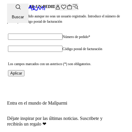
-20% extra en la selección Archive. Introduce el código ARCH
COMPROBAR UN PEDIDO
Visualiza tu pedido aunque no seas un usuario registrado. Introduce el número de
Buscar
pedido y el código postal de facturación
Número de pedido*
Código postal de facturación
Los campos marcados con un asterisco (*) son obligatorios.
Aplicar
Entra en el mundo de Malìparmi
Déjate inspirar por las últimas noticias.
Suscribete y
recibirás un regalo
❤