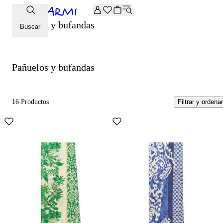
-20% extra en la selección Archive. Introduce el código ARCH
Pañuelos y bufandas
Buscar
Pañuelos y bufandas
16 Productos
Filtrar y ordenar