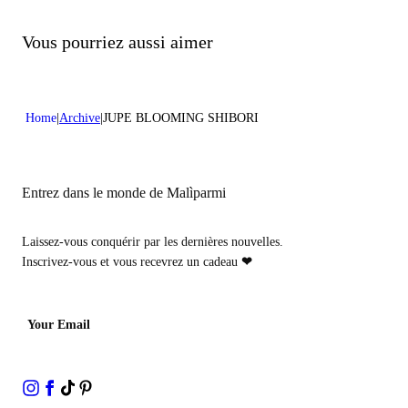
Ne pas traiter avec du chlore
Nettoyer délicatement à sec avec du tétrachloroéthylène
Nettoyer délicatement à sec avec des hydrocarbures
Vous pourriez aussi aimer
Home
Archive
JUPE BLOOMING SHIBORI
Entrez dans le monde de Malìparmi
Laissez-vous conquérir par les dernières nouvelles.
Inscrivez-vous et vous recevrez un cadeau
❤
Your Email