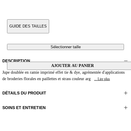
GUIDE DES TAILLES
Sélectionner taille
DESCRIPTION
AJOUTER AU PANIER
Jupe doublée en ramie imprimé effet tie & dye, agrémentée d'applications
de broderies florales en paillettes et strass couleur arg
... Lire plus
DÉTAILS DU PRODUIT
SOINS ET ENTRETIEN
Matériel: 100% Ramie
Laver très délicatement max 30°C
Couleur: Bleu|Gris|Azur
Ne pas repasser
Longueur: 31 in 79 cm
Ne pas utiliser de sèche-linge