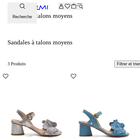
-20% supplémentaires sur la sélection Archive. Saisissez le 
Sandales à talons moyens
Recherche
Sandales à talons moyens
3 Produits
Filtrer et trier