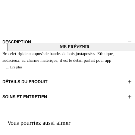
DESCRIPTION
ME PRÉVENIR
Bracelet rigide composé de bandes de bois juxtaposées. Ethnique,
audacieux, au charme matérique, il est le détail parfait pour app
... Lire plus
DÉTAILS DU PRODUIT
SOINS ET ENTRETIEN
Matériel:MATÉRIAU 1 100%BOIS
Ne pas laver
Couleur:Terre
Ne pas repasser
Ne pas utiliser de sèche-linge
Ne pas traiter avec du chlore
Vous pourriez aussi aimer
Ne pas nettoyer à sec