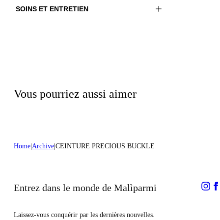
SOINS ET ENTRETIEN
Matériel: 100% Peau bovine
Ne pas laver
Couleur: Marron foncé
Ne pas traiter avec du chlore
Ne pas repasser
Ne pas nettoyer à sec
Ne pas utiliser de sèche-linge
Vous pourriez aussi aimer
Home
Archive
CEINTURE PRECIOUS BUCKLE
Entrez dans le monde de Malìparmi
Laissez-vous conquérir par les dernières nouvelles.