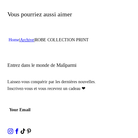
Ne pas traiter avec du chlore
Ne pas nettoyer à sec
Vous pourriez aussi aimer
Home
Archive
ROBE COLLECTION PRINT
Entrez dans le monde de Malìparmi
Laissez-vous conquérir par les dernières nouvelles.
Inscrivez-vous et vous recevrez un cadeau
❤
Your Email