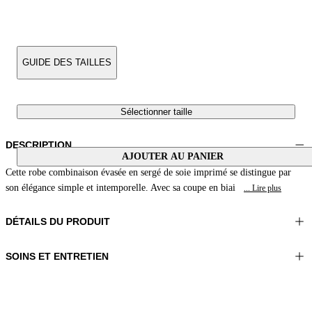
GUIDE DES TAILLES
Sélectionner taille
DESCRIPTION
AJOUTER AU PANIER
Cette robe combinaison évasée en sergé de soie imprimé se distingue par
son élégance simple et intemporelle. Avec sa coupe en biai
... Lire plus
DÉTAILS DU PRODUIT
SOINS ET ENTRETIEN
Matériel: 100% Soie
Laver à la main
Couleur: Marron|Beige|Pêche
Repasser à une température maximale de 110°C
Longueur: 50 in 126 cm
Ne pas utiliser de sèche-linge