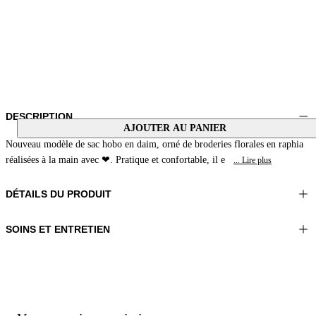
DESCRIPTION
AJOUTER AU PANIER
Nouveau modèle de sac hobo en daim, orné de broderies florales en raphia
réalisées à la main avec ❤. Pratique et confortable, il e
... Lire plus
DÉTAILS DU PRODUIT
SOINS ET ENTRETIEN
Matériel: MATÉRIAU 1 100%Peau Ovine MATÉRIAU 2 100%Peau
Ne pas laver
bovine MATÉRIAU 3 100%Raphia DOUBLURE 1 100%Polyester
Ne pas traiter avec du chlore
Couleur: Ambre
Ne pas repasser
Ne pas nettoyer à sec
Taille du sac: 12x14x2 in 33x37x6 cm
Ne pas utiliser de sèche-linge