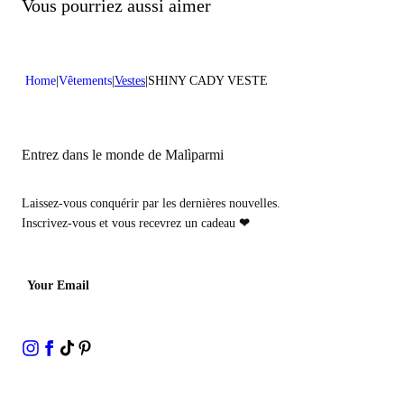
Ne pas traiter avec du chlore
Vous pourriez aussi aimer
Nettoyer délicatement à sec avec du tétrachloroéthylène
Home
Vêtements
Vestes
SHINY CADY VESTE
Entrez dans le monde de Malìparmi
Laissez-vous conquérir par les dernières nouvelles.
Inscrivez-vous et vous recevrez un cadeau
❤
Your Email