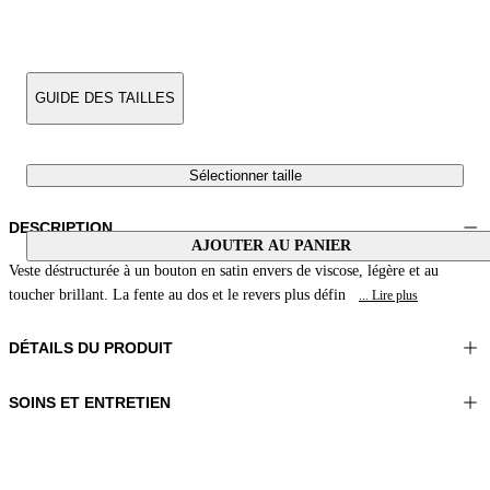
GUIDE DES TAILLES
Sélectionner taille
DESCRIPTION
AJOUTER AU PANIER
Veste déstructurée à un bouton en satin envers de viscose, légère et au
toucher brillant. La fente au dos et le revers plus défin
... Lire plus
DÉTAILS DU PRODUIT
SOINS ET ENTRETIEN
Matériel:TISSU 1 100%VISCOSE
Ne pas laver
Couleur:Rose Clair
Repasser à une température maximale de 110°C
Longueur:26 in 66 cm
Ne pas utiliser de sèche-linge