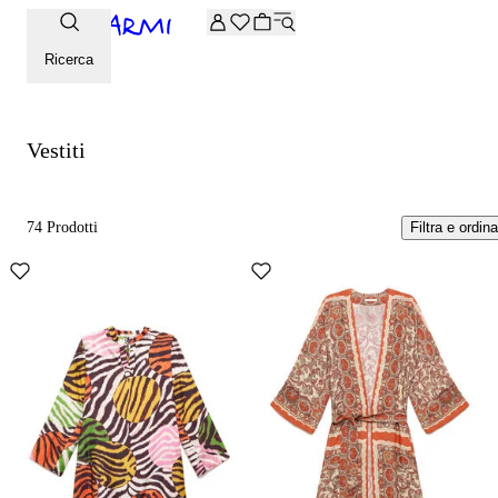
Extra -20% sulla selezione Archive. Inserisci il codice ARCHI
Vestiti
Ricerca
Vestiti
74 Prodotti
Filtra e ordina