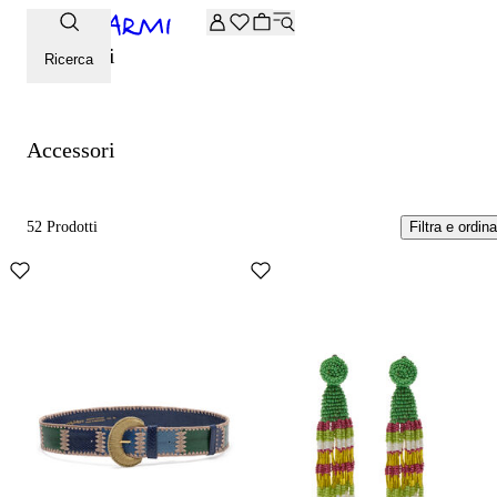
Extra -20% sulla selezione Archive. Inserisci il codice ARCHI
Accessori
Ricerca
Accessori
52 Prodotti
Filtra e ordina