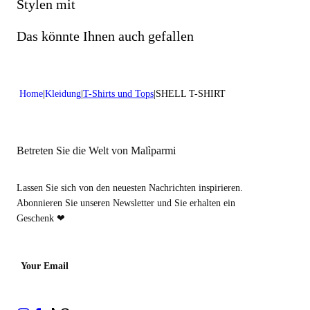
Nicht mit Chlor behandeln
Stylen mit
Chemisch reinigen mit Kohlenwasserstoffen
Das könnte Ihnen auch gefallen
Home
Kleidung
T-Shirts und Tops
SHELL T-SHIRT
Betreten Sie die Welt von Malìparmi
Lassen Sie sich von den neuesten Nachrichten inspirieren.
Abonnieren Sie unseren Newsletter und Sie erhalten ein
Geschenk ❤
Your Email