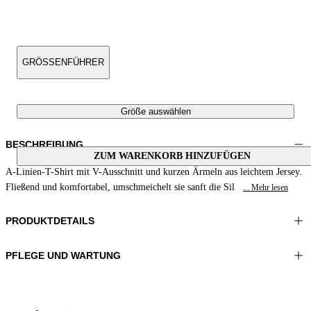
GRÖSSENFÜHRER
Größe auswählen
BESCHREIBUNG
ZUM WARENKORB HINZUFÜGEN
A-Linien-T-Shirt mit V-Ausschnitt und kurzen Ärmeln aus leichtem Jersey.
Fließend und komfortabel, umschmeichelt sie sanft die Sil
... Mehr lesen
PRODUKTDETAILS
PFLEGE UND WARTUNG
Material:MATERIAL 1 81%POLYAMID 19%ELASTOMER
Schonend maximal 40°C waschen
Farbe:Violett|Grün
Bügeln bei maximal 110°C
Länge:27 in 68 cm
Nicht im Wäschetrockner trocknen