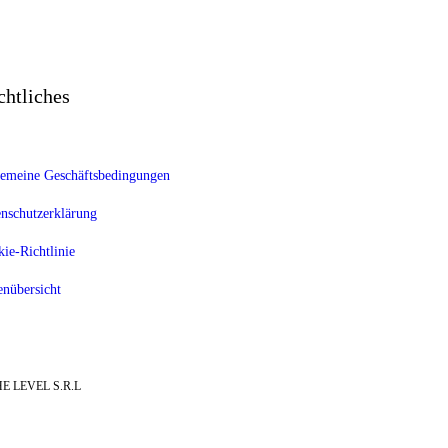
chtliches
emeine Geschäftsbedingungen
nschutzerklärung
ie-Richtlinie
enübersicht
E LEVEL S.R.L