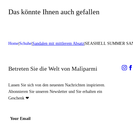
Nicht chemisch reinigen
Absatzhöhe:0,2 in 0,5 cm
Das könnte Ihnen auch gefallen
Home
Schuhe
Sandalen mit mittlerem Absatz
SEASHELL SUMMER SA
Betreten Sie die Welt von Malìparmi
Lassen Sie sich von den neuesten Nachrichten inspirieren.
Abonnieren Sie unseren Newsletter und Sie erhalten ein
Geschenk ❤
Your Email