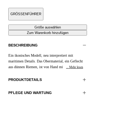
GRÖSSENFÜHRER
Größe auswählen
Zum Warenkorb hinzufügen
BESCHREIBUNG
Ein ikonisches Modell, neu interpretiert mit
maritimen Details. Das Obermaterial, ein Geflecht
aus dünnen Riemen, ist von Hand mi
... Mehr lesen
PRODUKTDETAILS
PFLEGE UND WARTUNG
Material:OBERTEIL 1 100%BAUMWOLLE
Nicht waschen
STICKEREI 100%GLASPERLEN FUTTER 1
Nicht bügeln
100%SCHAFLEDER SOHLE 100%LEDER
Nicht im Wäschetrockner trocknen
Nicht mit Chlor behandeln
Farbe:Rosa|Braun