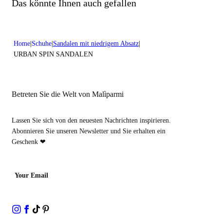
Nicht mit Chlor behandeln
Das könnte Ihnen auch gefallen
Absatzhöhe:0,2 in 0,5 cm
Nicht chemisch reinigen
Home
Schuhe
Sandalen mit niedrigem Absatz
URBAN SPIN SANDALEN
Betreten Sie die Welt von Malìparmi
Lassen Sie sich von den neuesten Nachrichten inspirieren.
Abonnieren Sie unseren Newsletter und Sie erhalten ein
Geschenk ❤
Your Email