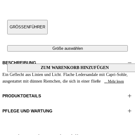
GRÖSSENFÜHRER
Größe auswählen
BESCHREIBUNG
ZUM WARENKORB HINZUFÜGEN
Ein Geflecht aus Linien und Licht. Flache Ledersandale mit Capri-Sohle,
ausgestattet mit dünnen Riemchen, die sich in einer fließe
... Mehr lesen
PRODUKTDETAILS
PFLEGE UND WARTUNG
Material:OBERTEIL 1 100%WASSERSCHLANGENLEDER FUTTER
Nicht waschen
1 100%SCHAFLEDER SOHLE 100%LEDER
Nicht bügeln
Farbe:Gerste
Nicht im Wäschetrockner trocknen