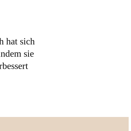
 hat sich
indem sie
bessert