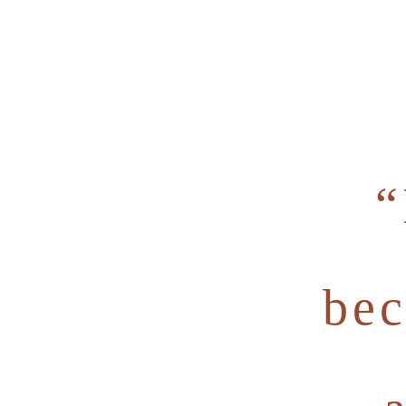
“
bec