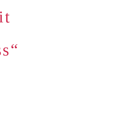
it
ss“