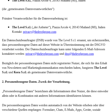
The Level S.r.l.
, Piazza Arcole 4, 20143 Mailand (MI), Italien
(die „gemeinsamen Datenverantwortlichen“)
Primärer Verantwortlicher für die Datenverarbeitung ist:
The Level S.r.l.
(„der Anbieter“), Piazza Arcole 4, 20143 Mailand (MI), Italien
Kontakt:
privacy@thelevelgroup.com
Ein Datenschutzbeauftragter (DSB) wurde von The Level S.r.l. ernannt, um sicherzustellen,
dass personenbezogene Daten auf dieser Website in Übereinstimmung mit der DSGVO
verarbeitet werden. Der Datenschutzbeauftragte kann unter folgenden E-Mail-Adressen
kontaktiert werden:
privacy@thelevelgroup.com
und
dpo@thelevelgroup.com
Bezüglich der personenbezogenen Daten nicht registrierter Nutzer, die sich für den Erhalt
von Newslettern und Marketingkommunikation entschieden haben, fungieren
The Level
S.r.l.
und
Kora S.r.l.
als gemeinsame Datenverantwortliche.
2. Personenbezogene Daten. Zweck der Verarbeitung.
„Personenbezogene Daten“ bezeichnen alle Informationen über Nutzer, die diese entweder
allein oder in Kombination mit anderen Informationen identifizieren können.
Die personenbezogenen Daten werden automatisch von der Website erhoben oder über
verschiedene Quellen empfangen: Formulare, Chats, E-Mails, Apps, Geräte, soziale