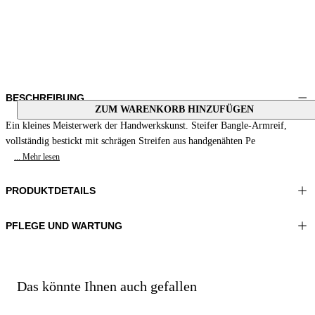
BESCHREIBUNG
ZUM WARENKORB HINZUFÜGEN
Ein kleines Meisterwerk der Handwerkskunst. Steifer Bangle-Armreif,
vollständig bestickt mit schrägen Streifen aus handgenähten Pe
... Mehr lesen
PRODUKTDETAILS
PFLEGE UND WARTUNG
Material:STICKEREI 100%GLASPERLEN FUTTER 1
Nicht waschen
100%SCHAFLEDER
Nicht bügeln
Farbe:Rot|Blau
Nicht im Wäschetrockner trocknen
Nicht mit Chlor behandeln
Das könnte Ihnen auch gefallen
Nicht chemisch reinigen