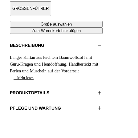
GRÖSSENFÜHRER
Größe auswählen
Zum Warenkorb hinzufügen
BESCHREIBUNG
Langer Kaftan aus leichtem Baumwollstoff mit
Guru-Kragen und Hemdöffnung. Handbestickt mit
Perlen und Muscheln auf der Vorderseit
... Mehr lesen
PRODUKTDETAILS
PFLEGE UND WARTUNG
Material:MATERIAL 1 100%BAUMWOLLE
Handwäsche
Farbe:Gelb|Fuchsia|Grün
Bügeln bei maximal 110°C
Länge:51 in 130 cm
Nicht im Wäschetrockner trocknen
Nicht mit Chlor behandeln