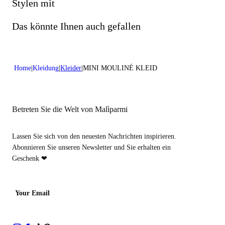
Nicht mit Chlor behandeln
Stylen mit
Schonend chemisch reinigen mit Tetrachlorethylen
Das könnte Ihnen auch gefallen
Home
Kleidung
Kleider
MINI MOULINÉ KLEID
Betreten Sie die Welt von Malìparmi
Lassen Sie sich von den neuesten Nachrichten inspirieren.
Abonnieren Sie unseren Newsletter und Sie erhalten ein
Geschenk ❤
Your Email