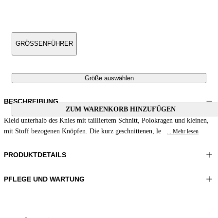
GRÖSSENFÜHRER
Größe auswählen
BESCHREIBUNG
ZUM WARENKORB HINZUFÜGEN
Kleid unterhalb des Knies mit tailliertem Schnitt, Polokragen und kleinen,
mit Stoff bezogenen Knöpfen. Die kurz geschnittenen, le
... Mehr lesen
PRODUKTDETAILS
PFLEGE UND WARTUNG
Material:GEWEBE 1 92%VISKOSE 8%ELASTOMER
Sehr schonend maximal 30°C waschen
Farbe:Blau|Weiß|Grün
Bügeln bei maximal 110°C
Länge:43 in 110 cm
Nicht im Wäschetrockner trocknen