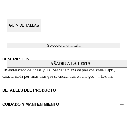
GUÍA DE TALLAS
Selecciona una talla
DESCRIPCIÓN
AÑADIR A LA CESTA
Un entrelazado de líneas y luz. Sandalia plana de piel con suela Capri,
caracterizada por finas tiras que se encuentran en una geo
... Leer más
DETALLES DEL PRODUCTO
CUIDADO Y MANTENIMIENTO
Material:TOMA 1 100%PITÓN CUERO FORRO 1 100%CUERO DE
No lavar
OVEJA SUELA 100%CUERO
No planchar
Color:Verde Hierba
No usar secadora