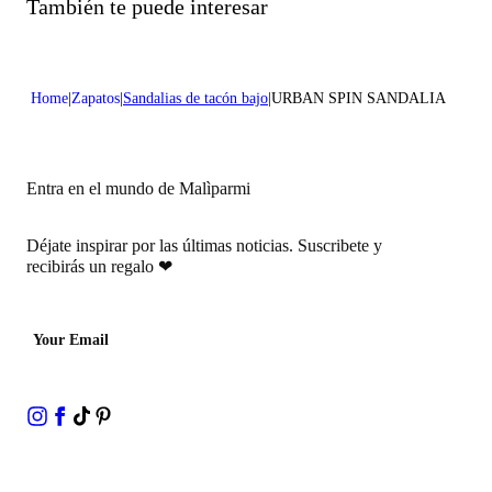
No tratar con cloro
También te puede interesar
Altura del tacon:0,2 in 0,5 cm
No lavar en seco
Home
Zapatos
Sandalias de tacón bajo
URBAN SPIN SANDALIA
Entra en el mundo de Malìparmi
Déjate inspirar por las últimas noticias.
Suscribete y
recibirás un regalo
❤
Your Email