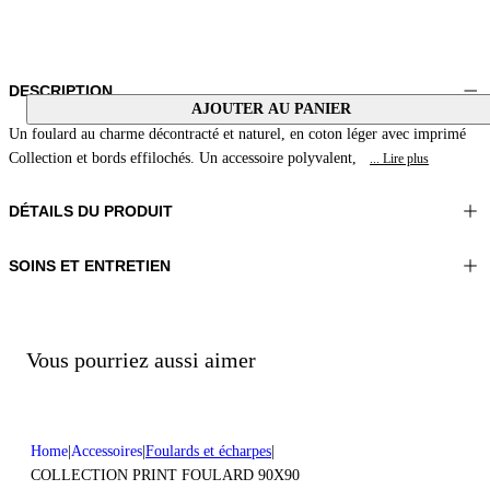
DESCRIPTION
AJOUTER AU PANIER
Un foulard au charme décontracté et naturel, en coton léger avec imprimé
Collection et bords effilochés. Un accessoire polyvalent,
... Lire plus
DÉTAILS DU PRODUIT
SOINS ET ENTRETIEN
Matériel:MATERIAU 1 100%COTON
Laver à la main
Couleur:Orange|Beige|Marron
Repasser à une température maximale de 110°C
Longueur:35x35 in 90x90 cm
Ne pas utiliser de sèche-linge
Ne pas traiter avec du chlore
Vous pourriez aussi aimer
Nettoyer délicatement à sec avec du tétrachloroéthylène
Home
Accessoires
Foulards et écharpes
COLLECTION PRINT FOULARD 90X90