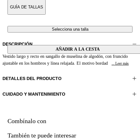
GUÍA DE TALLAS
Selecciona una talla
DESCRIPCIÓN
AÑADIR A LA CESTA
Vestido largo y recto en sangallo de muselina de algodón, con fruncido
ajustable en los hombros y línea relajada. El motivo bordad
... Leer más
DETALLES DEL PRODUCTO
CUIDADO Y MANTENIMIENTO
Material:MATERIAL 1 100%ALGODÓN
No lavar
Color:Rojo|Blanco
Planchar a una temperatura máxima de 110°C
Longitud:51 in 130 cm
No usar secadora
No tratar con cloro
Combínalo con
Lavar delicadamente en seco con tetracloroetileno
También te puede interesar