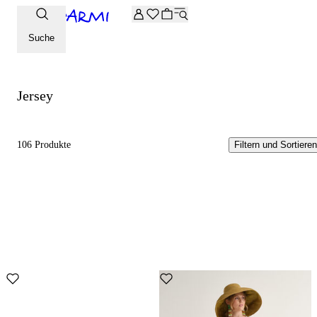
Zusätzliche -20 % Rabatt auf die Archive-Auswahl. Geben Sie 
Jersey
Suche
Jersey
106 Produkte
Filtern und Sortieren