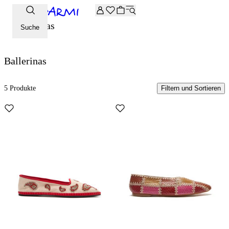
Zusätzliche -20 % Rabatt auf die Archive-Auswahl. Geben Sie 
Ballerinas
Suche
Ballerinas
5 Produkte
Filtern und Sortieren