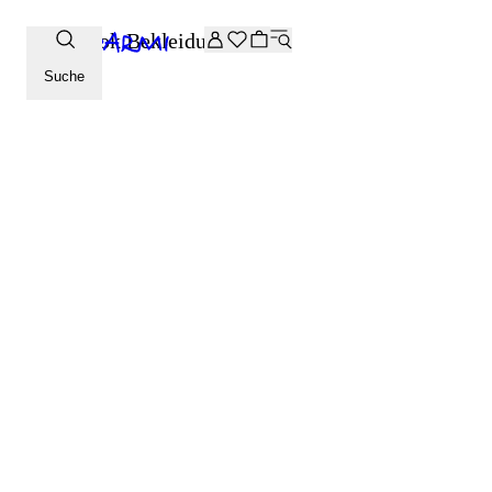
Zusätzliche -20 % Rabatt auf die Archive-Auswahl. Geben Sie 
Lookbook Bekleidung SS26
Suche
LOOK SHOPPEN
LOOK SHOPPEN